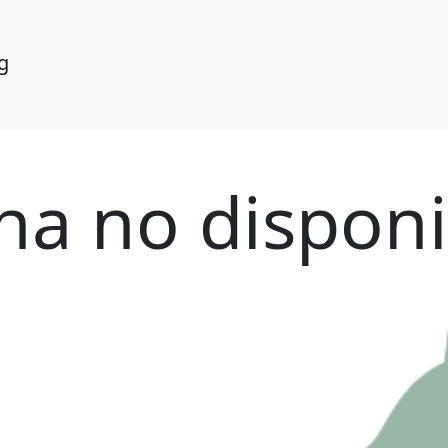
g
ha no dispon